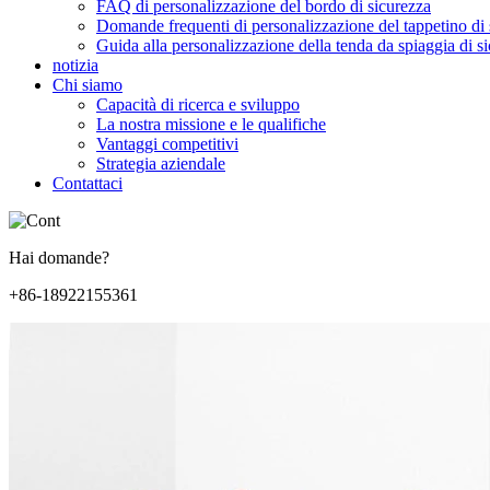
FAQ di personalizzazione del bordo di sicurezza
Domande frequenti di personalizzazione del tappetino di 
Guida alla personalizzazione della tenda da spiaggia di s
notizia
Chi siamo
Capacità di ricerca e sviluppo
La nostra missione e le qualifiche
Vantaggi competitivi
Strategia aziendale
Contattaci
Hai domande?
+86-18922155361