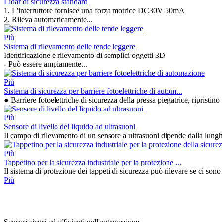
Lidar di sicurezza standard
1. L'interruttore fornisce una forza motrice DC30V 50mA
2. Rileva automaticamente...
Più
Sistema di rilevamento delle tende leggere
Identificazione e rilevamento di semplici oggetti 3D
- Può essere ampiamente...
Più
Sistema di sicurezza per barriere fotoelettriche di autom...
● Barriere fotoelettriche di sicurezza della pressa piegatrice, ripristino
Più
Sensore di livello del liquido ad ultrasuoni
Il campo di rilevamento di un sensore a ultrasuoni dipende dalla lungh
Più
Tappetino per la sicurezza industriale per la protezione ...
Il sistema di protezione dei tappeti di sicurezza può rilevare se ci sono
Più
Sensori sicuri ed efficienti nell'automazione