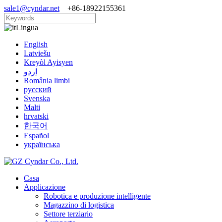
sale1@cyndar.net
+86-18922155361
Lingua
English
Latviešu
Kreyòl Ayisyen
اردو
România limbi
русский
Svenska
Malti
hrvatski
한국어
Español
українська
Casa
Applicazione
Robotica e produzione intelligente
Magazzino di logistica
Settore terziario