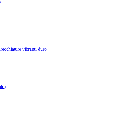
m
recchiature vibranti-duro
ile)
)