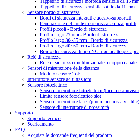
Tappetino di sicurezza morbida sensibile da 15 m
Tappetino di sicurezza sensibile sottile da 11 mm
Sensore bordo di sicurezza
Bordi di sicurezza integrati e adesivi-supportati
Penetrazione del limite di sicurezza - senza profili
Profili piccoli - Bordo di sicurezza
Profilo largo 25 mm - Bordo di sicurezza
Profilo largo 30~35 mm - Bordo di sicurezza
Profilo largo 40~60 mm - Bordo di sicurezza
Bordo di sicurezza di tipo NC -non adatto per appa
Relè di sicurezza
Relè di sicurezza multifunzionale a doppio canale
Sensori di misurazione della distanza
Modulo sensore ToF
Interruttore sensore ad ultrasuoni
Sensore fotoelettrico
Sensore interruttore fotoelettrico (luce rossa invisib
Limita sensore fotoelettrico slot
Sensore interruttore laser (punto luce rossa visibile
Sensore di interruttore di prossimità
Supporto
Supporto tecnico
Scaricamento
FAQ
Acquista le domande frequenti del prodotto